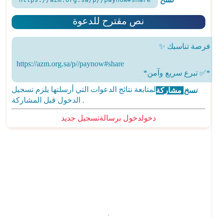
نص مقترح للدعوة
https://azm.org.sa/p//paynow#share
*✅ تبرع سريع وآمن*
لمتابعة نتائج الدعوات التي أرسلتها يلزم تسجيل
مشاركة
نسخ
الدخول قبل المشاركة .
دخول
دخول برسالة
تسجيل جديد