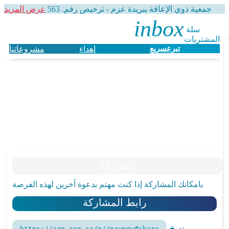
جمعية ذوي الإعاقة ببريدة عزم - ترخيص رقم. 563
عرض المزيد
سلة 
المشتريات
تبرع
سريع
إهداء
مشروعاتنا
مشاركة
بامكانك المشاركة إذا كنت مهتم بدعوة آخرين لهذه الفرصة
رابط المشاركة
نسخ
https://azm.org.sa/p//paynow#share