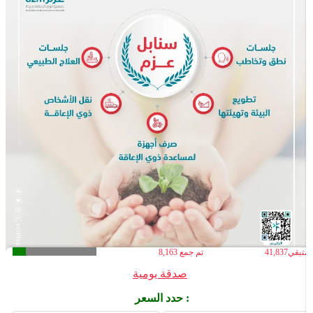
لمتبقي
41,837
تم جمع
8,163
صدقة يومية
حدد السعر :