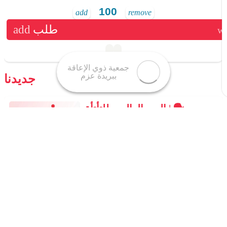
add
remove
طلب
جديدنا
اليوم العالمي للتأتأة | 🗣️
‏لنتذكّر أن كل كلمة تُقال بثقة تستحق أن
تُسمع بصبرٍ واهتمام.‏فلنكن داعمين
لأطفالنا المتأتئين بالحب‏،لا بالتصحيح أو
الاستعجال 💙🔠‏⁧‫#اليوم_العالمي_للتأتأة‬⁩ |