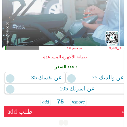
لمتبقي
9,769
تم جمع
231
صيانة الأجهزة المساعدة
حدد السعر :
75 عن والديك
35 عن نفسك
105 عن اسرتك
add
remove
طلب