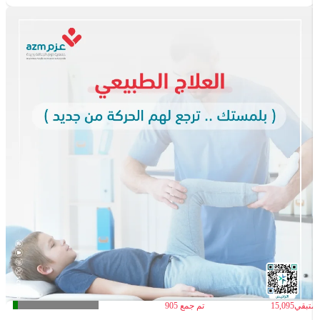
لمتبقي
15,095
تم جمع
905