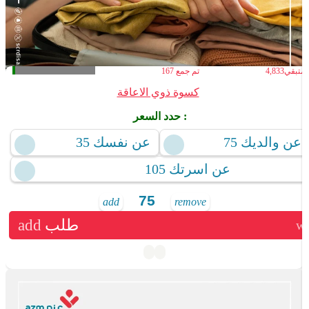
لمتبقي
4,833
تم جمع
167
كسوة ذوي الاعاقة
حدد السعر :
75 عن والديك
35 عن نفسك
105 عن اسرتك
add
remove
طلب