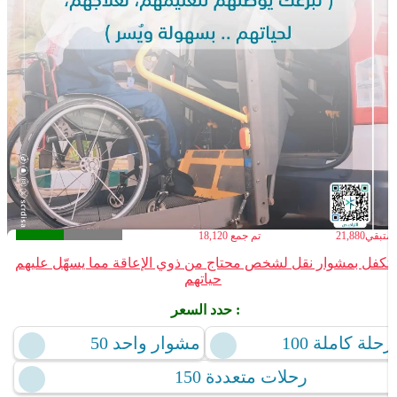
لمتبقي
21,880
تم جمع
18,120
تكفل بمشوار نقل لشخص محتاج من ذوي الإعاقة مما يسهّل عليهم
حياتهم
حدد السعر :
100 رحلة كاملة
50 مشوار واحد
150 رحلات متعددة