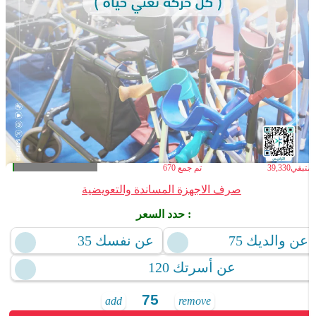
لمتبقي
39,330
تم جمع
670
صرف الاجهزة المساندة والتعويضية
حدد السعر :
عن والديك 75
عن نفسك 35
عن أسرتك 120
add
remove