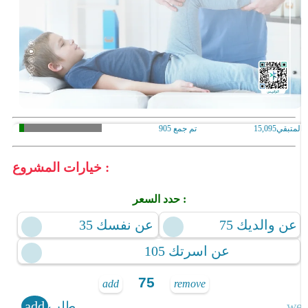
المتبقي
15,095
تم جمع
905
خيارات المشروع :
حدد السعر :
75 عن والديك
35 عن نفسك
105 عن اسرتك
add
remove
طلب